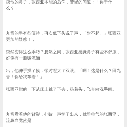
摸他的鼻子，张西亚本能的后仰，警惕的问道：「你干什
么？」
九音的手有些僵持，再次低下头说了声，「对不起。」张西亚
更加的疑惑了，
突然变得这么乖巧？忽然之间，张西亚感觉鼻子有些不舒服，
好像有一股暖流涌
出，他伸手摸了摸，顿时瞪大了双眼。「啊！这是什么？田九
音！你给我等着！」
张西亚蹭的一下从床上跳了下去，扬着头，飞奔向洗手间。
九音看着他的背影，扑哧一声笑了出来，优雅帅气的张西亚，
流鼻血竟然是