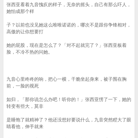
张西亚看着九音愧疚的样子，无奈的摇头，自己有那么吓人，
她怕成那个样
子？以前也没见她这么唯唯诺诺的，哪次不是跟你争锋相对，
高傲的让你想要打
她的屁股，现在是怎么了？「对不起就完了？」张西亚板着
脸，不冷不热的问她。
九音心里咚咚的响，把心一横，干脆坐起身来，被子围在胸
前，一脸的视死
如归，「那你说怎么办吧！听你的！」张西亚愣了一下，她的
转变有些大，莫非
是睡饱了就精神了？他还没想好要说什么，九音突然瞪大了眼
睛看他，伸手就来