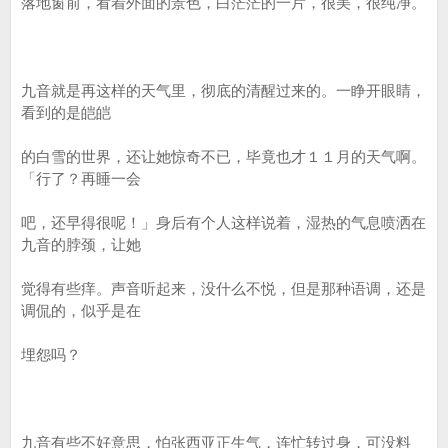
落地窗前，看着外面的景色，白茫茫的一片，很美，很纯净。
九音就是再这样的天气里，彻底的清醒过来的。一睁开眼睛，
看到的是皑皑
的白雪的世界，还让她惊奇不已，毕竟也才１１月的天气啊。
「行了？再睡一会
吧，还早得很呢！」身后有个人这样说着，湿热的气息喷洒在
九音的脖颈，让她
觉得有些痒。声音听起来，没什么不悦，但是那种语调，还是
调侃的，似乎是在
埋怨吗？
九音有些不好意思，怕张西亚正生气，连忙转过身，可没料