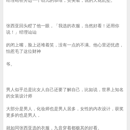
经理站在旁边一个劲儿的恭维，赞美着，说的天花乱坠。
张西亚回头瞪了他一眼，「我选的衣服，当然好看！还用你
说！」经理讪讪
的闭上嘴，脸上还堆着笑，没有一点的不满。他心里还忧虑，
怕惹毛了这位财神
爷。
男人似乎总是比女人自己还要了解自己，比如说，世界上知名
的女装设计师
大部分是男人，化妆师也是男人居多，女性的内衣设计，获奖
更多的也是男人，
就如同张西亚选的衣服，九音穿着都极其的好看。