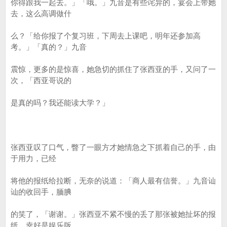
你得跟我一起去。」「哦。」九音是有些诧异的，宴会上带她
去，这么高调做什
么？「给你报了个复习班，下周去上课吧，明年还参加高
考。」「真的？」九音
震惊，更多的是惊喜，她急切的抓住了张西亚的手，又问了一
次，「西亚哥说的
是真的吗？我还能读大学？」
张西亚叹了口气，瞥了一眼方才她情急之下抓着自己的手，由
于用力，已经
将他的报纸给拉断，无奈的说道：「商人最有信誉。」九音讪
讪的收回手，腼腆
的笑了，「谢谢。」张西亚不紧不慢的丢了那张被她扯坏的报
纸，幸好是娱乐版，