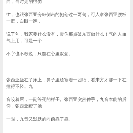
西，当时走的很匆
忙，也跟张西亚旁敲侧击的抱怨过一两句，可人家张西亚腰板
一挺，白眼一翻，
说了句，我家要什么没有，带你那点破东西做什么！气的人血
气上用，可是一个
不字也不敢说，只能在心里默念。
张西亚坐在了床上，鼻子里还塞着一团纸，看来方才那一下在
撞得不轻。九
音咬着唇，一副等死的样子。张西亚突然伸手，九音本能的后
仰，张西亚瞪了她
一眼，九音又默默的向前靠了靠。