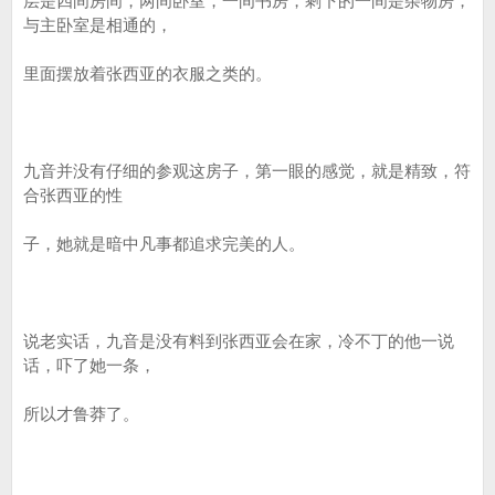
层是四间房间，两间卧室，一间书房，剩下的一间是杂物房，
与主卧室是相通的，
里面摆放着张西亚的衣服之类的。
九音并没有仔细的参观这房子，第一眼的感觉，就是精致，符
合张西亚的性
子，她就是暗中凡事都追求完美的人。
说老实话，九音是没有料到张西亚会在家，冷不丁的他一说
话，吓了她一条，
所以才鲁莽了。