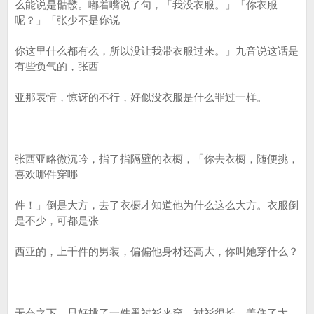
么能说是骷髅。嘟着嘴说了句，「我没衣服。」「你衣服
呢？」「张少不是你说
你这里什么都有么，所以没让我带衣服过来。」九音说这话是
有些负气的，张西
亚那表情，惊讶的不行，好似没衣服是什么罪过一样。
张西亚略微沉吟，指了指隔壁的衣橱，「你去衣橱，随便挑，
喜欢哪件穿哪
件！」倒是大方，去了衣橱才知道他为什么这么大方。衣服倒
是不少，可都是张
西亚的，上千件的男装，偏偏他身材还高大，你叫她穿什么？
无奈之下，只好挑了一件黑衬衫来穿，衬衫很长，盖住了大