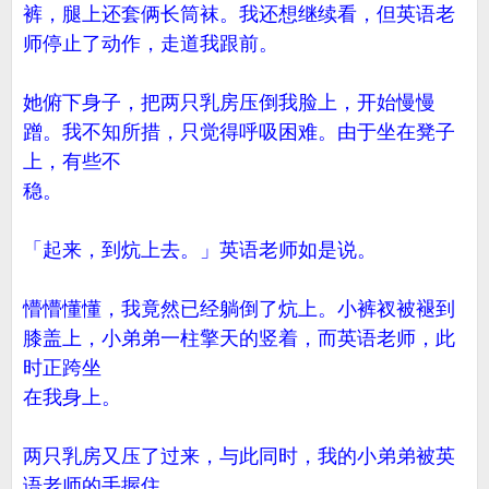
裤，腿上还套俩长筒袜。我还想继续看，但英语老
师停止了动作，走道我跟前。
她俯下身子，把两只乳房压倒我脸上，开始慢慢
蹭。我不知所措，只觉得呼吸困难。由于坐在凳子
上，有些不
稳。
「起来，到炕上去。」英语老师如是说。
懵懵懂懂，我竟然已经躺倒了炕上。小裤衩被褪到
膝盖上，小弟弟一柱擎天的竖着，而英语老师，此
时正跨坐
在我身上。
两只乳房又压了过来，与此同时，我的小弟弟被英
语老师的手握住。