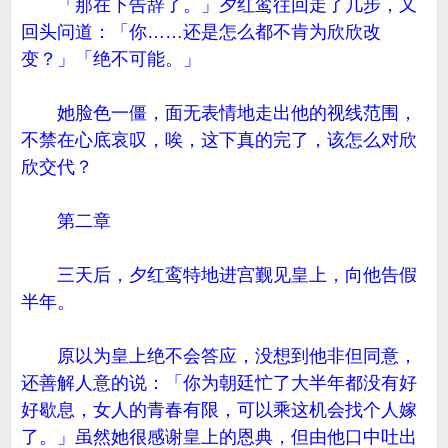
「那在下告辞了。」夕红鸾往回走了几步，又
回头问道：「你……还是怎么都不肯为欣欣改
变？」「绝不可能。」
她脸色一僵，面无表情地走出他的视线范围，
不禁在心底哀叹，唉，这下真的完了，该怎么对欣
欣交代？
第二章
三天后，夕红鸾特地进宫觐见皇上，向他告假
半年。
原以为皇上绝不会答应，没想到他非但同意，
还善解人意的说：「你为朝廷忙了大半年都没有好
好歇息，女人的青春有限，可以乘这机会找个人嫁
了。」虽然她很感谢皇上的恩典，但由他口中吐出