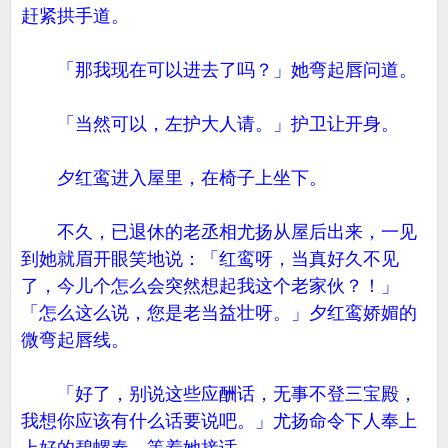
赶紧拱手道。
「那我现在可以进去了吗？」她弯起唇问道。
「当然可以，左护大人请。」护卫让开身。
夕红鸾进入屋里，在椅子上坐下。
不久，已退休的老丞相尤扬从屋后出来，一见
到她就眉开眼笑地说：「红鸾呀，当真好久不见
了，今儿个怎么会突然想起我这个老家伙？！」
「怎么这么说，您是老当益壮呀。」夕红鸾娇媚的
微弯起唇线。
「好了，别说这些应酬话，无事不登三宝殿，
我想你应该有什么话要说吧。」尤扬命令下人奉上