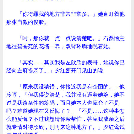
「你得罪我的地方非常非常多。」她直盯着他
那张自傲的俊脸。
「呵，那你就一点一点说清楚吧。」石磊惬意
地往碧香苑的花墙一靠，双臂环胸地睨着她。
「其实……其实我是左欣欣的表哥，她说你已
经向左府提亲了。」夕红鸾开门见山的说。
「原来我没猜错，你接近我是有企图的。」他
冷哼，「但我得说清楚，我并没有逼着她嫁，她不
过是我谈条件的筹码，而且她本人也应允了不是
吗？难道她现在又反悔了？」「不是……这种事怎
么能反悔？不过我想请你帮帮忙，答应我成亲之后
就专情对待欣欣，别再来这种地方了。」夕红鸾试