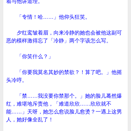
着与他讲道理。
「专情！哈……」他仰头狂笑。
夕红鸾皱着眉，向来冷静的她也会被他这副可
恶的模样激得忘了「冷静」两个字该怎么写。
「你笑什么？」
「你要我莫名其妙的禁欲？！算了吧。」他摇
头冷哼。
「禁……我没要你禁那个。」她的脸儿蓦然爆
红，难堪地斥责他，「难道欣欣……欣欣就不
能……」天呀，她怎么愈说脸儿愈烫？一遇上这男
人，她好像全乱了！