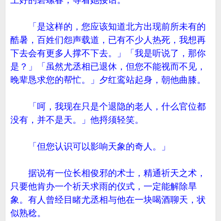
上好的碧螺春，等着她接话。
「是这样的，您应该知道北方出现前所未有的
酷暑，百姓们怨声载道，已有不少人热死，我想再
下去会有更多人撑不下去。」「我是听说了，那你
是？」「虽然尤丞相已退休，但您不能视而不见，
晚辈恳求您的帮忙。」夕红鸾站起身，朝他曲膝。
「呵，我现在只是个退隐的老人，什么官位都
没有，并不是天。」他捋须轻笑。
「但您认识可以影响天象的奇人。」
据说有一位长相俊邪的术士，精通祈天之术，
只要他肯办一个祈天求雨的仪式，一定能解除旱
象。有人曾经目睹尤丞相与他在一块喝酒聊天，状
似熟稔。