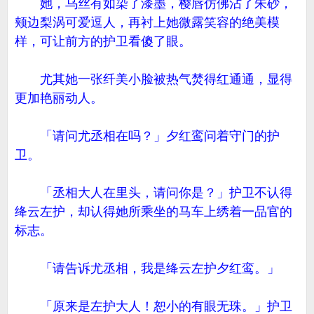
她，乌丝有如染了漆墨，樱唇仿佛沾了朱砂，
颊边梨涡可爱逗人，再衬上她微露笑容的绝美模
样，可让前方的护卫看傻了眼。
尤其她一张纤美小脸被热气焚得红通通，显得
更加艳丽动人。
「请问尤丞相在吗？」夕红鸾问着守门的护
卫。
「丞相大人在里头，请问你是？」护卫不认得
绛云左护，却认得她所乘坐的马车上绣着一品官的
标志。
「请告诉尤丞相，我是绛云左护夕红鸾。」
「原来是左护大人！恕小的有眼无珠。」护卫