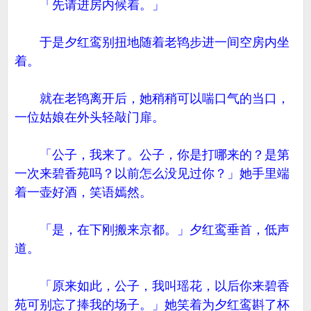
「先请进房内候着。」
于是夕红鸾别扭地随着老鸨步进一间空房内坐
着。
就在老鸨离开后，她稍稍可以喘口气的当口，
一位姑娘在外头轻敲门扉。
「公子，我来了。公子，你是打哪来的？是第
一次来碧香苑吗？以前怎么没见过你？」她手里端
着一壶好酒，笑语嫣然。
「是，在下刚搬来京都。」夕红鸾垂首，低声
道。
「原来如此，公子，我叫瑶花，以后你来碧香
苑可别忘了捧我的场子。」她笑着为夕红鸾斟了杯