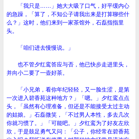
「我只是……」她大大吸了口气，好平缓内心
的急躁，「算了，不知公子请我出来是打算聊些什
么？」这时，他们来到一家茶馆外，石磊指指里
头。
「咱们进去慢慢说。」
也不管夕红鸾答应与否，他已快步走进里头，
并向小二要了一壶好茶。
「小兄弟，看你年纪轻轻，又一脸生涩，是第
一次进入碧香苑这种地方？」「嗯。」夕红鸾点点
头，「虽然有心理准备，但还是不能接受太过主动
的姑娘。」石磊微笑，「不过男人本性，多去几次
你就习惯了。」「可能吧。」夕红鸾为了好友左欣
欣，于是鼓足勇气又问：「公子，你经常在碧香苑