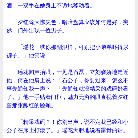
酒，一双手在她身上不诡地移动着。
夕红鸾大惊失色，暗暗盘算应该如何是好，突
然，门外出现一位男子。
「瑶花，瞧你那副浪样，可别把小弟弟吓得尿
裤子。」他笑说。
瑶花闻声抬眼，一见是石磊，立刻娆娇地走近
他，倚在他肩上说：「石公子，你要过来，怎么不
事先通知我一声？」「先通知就没精采的戏码好看
了。」他一手贴着门框，魅力无穷的眼直视着夕红
鸾那张赧红的脸颊。
「精采戏码？！你别出声，说不定我已经和小
公子在床上打滚了。」瑶花大胆地说着露骨的话。