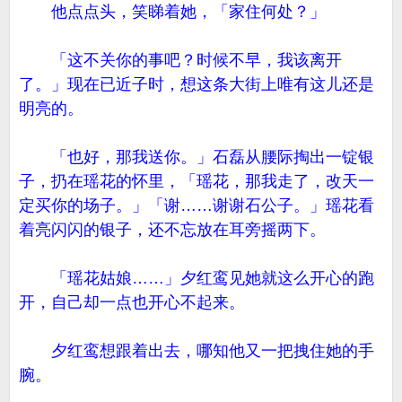
他点点头，笑睇着她，「家住何处？」
「这不关你的事吧？时候不早，我该离开
了。」现在已近子时，想这条大街上唯有这儿还是
明亮的。
「也好，那我送你。」石磊从腰际掏出一锭银
子，扔在瑶花的怀里，「瑶花，那我走了，改天一
定买你的场子。」「谢……谢谢石公子。」瑶花看
着亮闪闪的银子，还不忘放在耳旁摇两下。
「瑶花姑娘……」夕红鸾见她就这么开心的跑
开，自己却一点也开心不起来。
夕红鸾想跟着出去，哪知他又一把拽住她的手
腕。