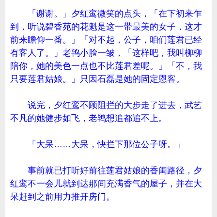
「谢谢。」夕红鸾微笑的点头，「在下初来乍
到，听说碧香苑的花魁是这一带最美的女子，这才
前来瞻仰一番。」「对不起，公子，咱们莲君已经
有客人了。」老鸨小脸一皱，「这样吧，我叫柳柳
陪你，她的美色一点也不比莲君差呢。」「不，我
只要莲君姑娘。」只因石磊是她的固定恩客。
说完，夕红鸾不顾阻拦的大步走了进去，武艺
不凡的她健步如飞，老鸨想追都追不上。
「大呆……大呆，快拦下那位公子呀。」
事前就已打听好前往莲君姑娘的香闺路径，夕
红鸾不一会儿就到达那间充满香气的屋子，并在大
呆赶到之前用力推开房门。