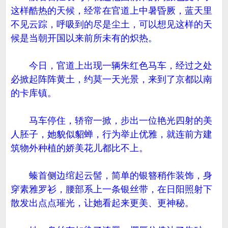
这样酷热的天候，经常在官道上中暑昏厥，蓝天里
不见云踪，呼吸到的尽是尘土，可以想见这样的天
候是当朝开国以来前所未有的炽热。
今日，官道上出现一辆朱红色马车，经过之处
必掀起阵阵黄土，约莫一天光景，来到了京都以南
的卡库镇。
马车停住，轿帘一掀，步出一位艳光四射的美
人胚子，她貌似貂蝉，行为举止优雅，就连前方建
筑物外种植的娇美花儿都比不上。
螓首侧边绾起云髻，简单的银簪稍作装饰，身
穿素雅罗衫，腰部系上一条银丝带，在日阳照射下
散发出点点璀光，让她看起来更美、更神秘。