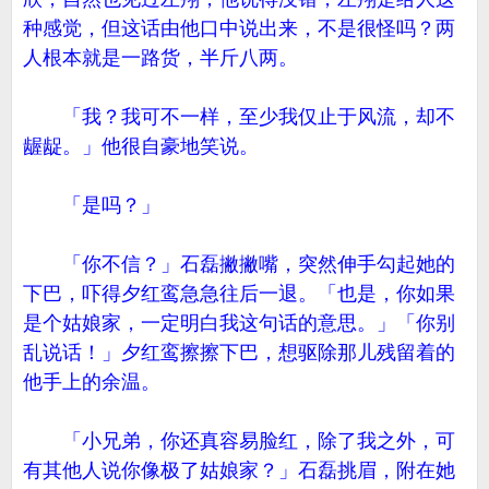
种感觉，但这话由他口中说出来，不是很怪吗？两
人根本就是一路货，半斤八两。
「我？我可不一样，至少我仅止于风流，却不
龌龊。」他很自豪地笑说。
「是吗？」
「你不信？」石磊撇撇嘴，突然伸手勾起她的
下巴，吓得夕红鸾急急往后一退。「也是，你如果
是个姑娘家，一定明白我这句话的意思。」「你别
乱说话！」夕红鸾擦擦下巴，想驱除那儿残留着的
他手上的余温。
「小兄弟，你还真容易脸红，除了我之外，可
有其他人说你像极了姑娘家？」石磊挑眉，附在她