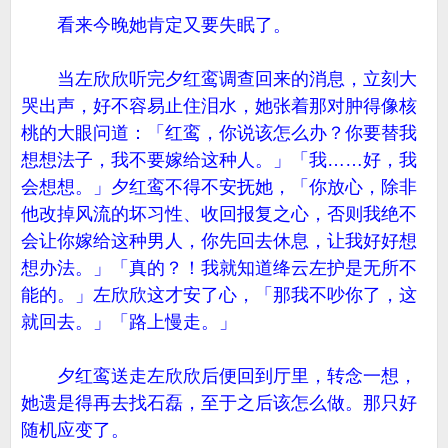
看来今晚她肯定又要失眠了。
当左欣欣听完夕红鸾调查回来的消息，立刻大
哭出声，好不容易止住泪水，她张着那对肿得像核
桃的大眼问道：「红鸾，你说该怎么办？你要替我
想想法子，我不要嫁给这种人。」「我……好，我
会想想。」夕红鸾不得不安抚她，「你放心，除非
他改掉风流的坏习性、收回报复之心，否则我绝不
会让你嫁给这种男人，你先回去休息，让我好好想
想办法。」「真的？！我就知道绛云左护是无所不
能的。」左欣欣这才安了心，「那我不吵你了，这
就回去。」「路上慢走。」
夕红鸾送走左欣欣后便回到厅里，转念一想，
她遗是得再去找石磊，至于之后该怎么做。那只好
随机应变了。