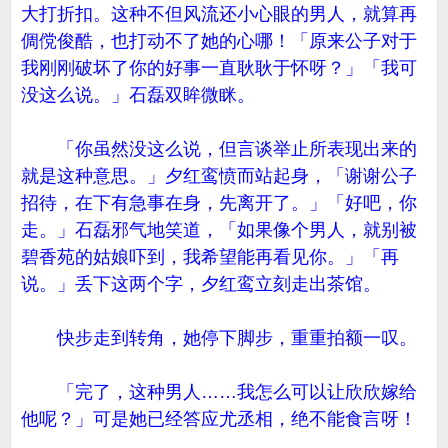
大打折扣。这种不但风流还小心眼的男人，就算再
倜傥俊酷，也打动不了她的心哪！「原来公子对于
我刚刚破坏了你的好事一直耿耿于怀呀？」「我可
没这么说。」石磊双眸微眯。
「你虽然没这么说，但言谈举止所表现出来的
就是这种意思。」夕红鸾愤而站起身，「谢谢公子
招待，在下有急事在身，先离开了。」「好吧，你
走。」石磊邪气地笑道，「如果像个男人，就别被
碧香苑的姑娘吓到，我希望能再看见你。」「再
说。」丢下这两个字，夕红鸾立刻走出茶馆。
快步走到转角，她停下脚步，重重拍额一叹。
「完了，这种男人……我怎么可以让欣欣嫁给
他呢？」可是她已经答应尤丞相，绝不能食言呀！