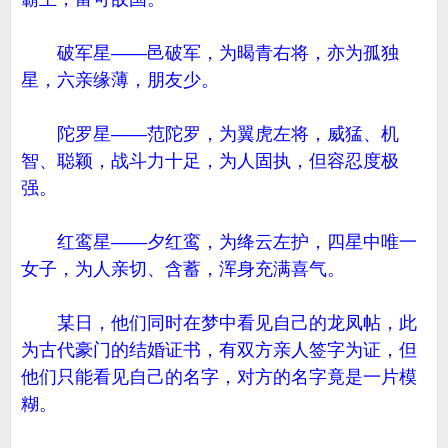
破军星——邑破军，为暍青右将，亦为孤独
星，六亲缘薄，朋友少。
陀罗星——范陀罗，为翼虎左将，威猛、机
智、聪颖，战斗力十足，为人固执，但容忍度极
强。
红鸾星——夕红鸾，为绛云左护，四星中唯一
女子，为人亲切、含蓄，浑身充满喜气。
某日，他们同时在梦中看见自己的龙凤帖，此
为古代豪门的结婚证书，有双方亲人签字为证，但
他们只能看见自己的名字，对方的名字竟是一片模
糊。