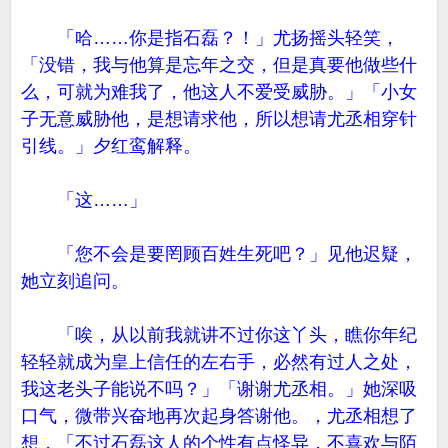
「哈……你是指石磊？！」尤扬摇头轻笑，
「没错，我与他算是忘年之交，但是真要他做些什
么，可就为难我了，他这人不爱受威胁。」「小女
子无意威胁他，是想请求他，所以想请尤丞相穿针
引线。」夕红鸾解释。
「这……」
「您不会是要罔顾百姓生死吧？」见他迟疑，
她立刻追问。
「唉，从以前我就讲不过你这丫头，瞧你年纪
轻轻就成为皇上信任的左右手，必然有过人之处，
我这老头子能说不吗？」「谢谢尤丞相。」她深吸
口气，微带兴奋地再次起身答谢他。，尤丞相想了
想，「不过石磊这人的个性有点怪异，不喜欢与陌