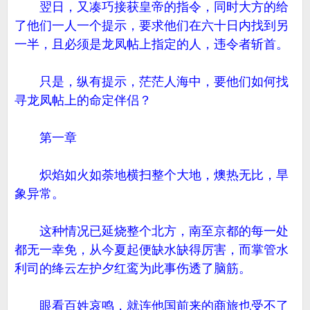
翌日，又凑巧接获皇帝的指令，同时大方的给
了他们一人一个提示，要求他们在六十日内找到另
一半，且必须是龙凤帖上指定的人，违令者斩首。
只是，纵有提示，茫茫人海中，要他们如何找
寻龙凤帖上的命定伴侣？
第一章
炽焰如火如荼地横扫整个大地，燠热无比，旱
象异常。
这种情况已延烧整个北方，南至京都的每一处
都无一幸免，从今夏起便缺水缺得厉害，而掌管水
利司的绛云左护夕红鸾为此事伤透了脑筋。
眼看百姓哀鸣，就连他国前来的商旅也受不了