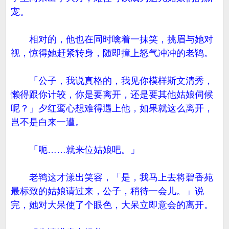
宠。
相对的，他也在同时噙着一抹笑，挑眉与她对
视，惊得她赶紧转身，随即撞上怒气冲冲的老鸨。
「公子，我说真格的，我见你模样斯文清秀，
懒得跟你计较，你是要离开，还是要其他姑娘伺候
呢？」夕红鸾心想难得遇上他，如果就这么离开，
岂不是白来一遭。
「呃……就来位姑娘吧。」
老鸨这才漾出笑容，「是，我马上去将碧香苑
最标致的姑娘请过来，公子，稍待一会儿。」说
完，她对大呆使了个眼色，大呆立即意会的离开。