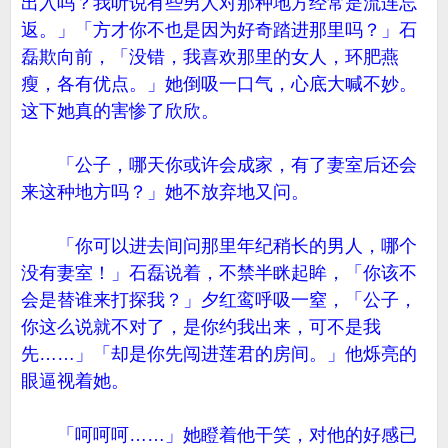
出入吗？我听说有些男人对那种地方经常是流连忘
返。」「方才你不也是因为好奇踏进那里吗？」石
磊欺向前，「没错，我喜欢那里的女人，环肥燕
瘦，各有优点。」她倒吸一口气，心底大喊不妙。
这下她真的害惨了欣欣。
「公子，哪天你或许会成家，有了妻室后还会
来这种地方吗？」她不放弃地又问。
「你可以进去间问那里年纪稍长的男人，哪个
没有妻室！」石磊说着，不禁半眯起眸，「你该不
会是替谁来打探我？」夕红鸾呼吸一窒，「公子，
你这么说就不对了，是你约我出来，可不是我
先……」「却是你先闯进莲君的房间。」他烁亮的
眼逼视着她。
「呵呵呵……」她瞪着他干笑，对他的好感已