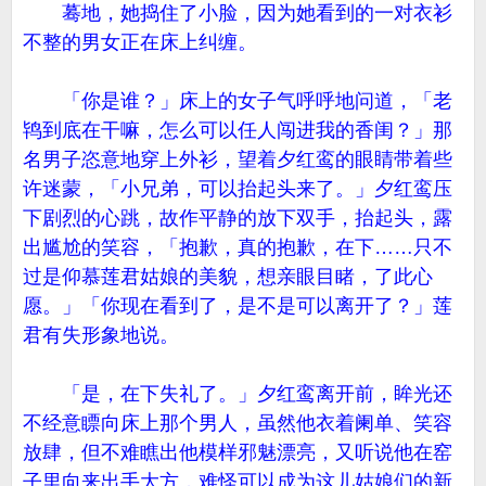
蓦地，她捣住了小脸，因为她看到的一对衣衫
不整的男女正在床上纠缠。
「你是谁？」床上的女子气呼呼地问道，「老
鸨到底在干嘛，怎么可以任人闯进我的香闺？」那
名男子恣意地穿上外衫，望着夕红鸾的眼睛带着些
许迷蒙，「小兄弟，可以抬起头来了。」夕红鸾压
下剧烈的心跳，故作平静的放下双手，抬起头，露
出尴尬的笑容，「抱歉，真的抱歉，在下……只不
过是仰慕莲君姑娘的美貌，想亲眼目睹，了此心
愿。」「你现在看到了，是不是可以离开了？」莲
君有失形象地说。
「是，在下失礼了。」夕红鸾离开前，眸光还
不经意瞟向床上那个男人，虽然他衣着阑单、笑容
放肆，但不难瞧出他模样邪魅漂亮，又听说他在窑
子里向来出手大方，难怪可以成为这儿姑娘们的新