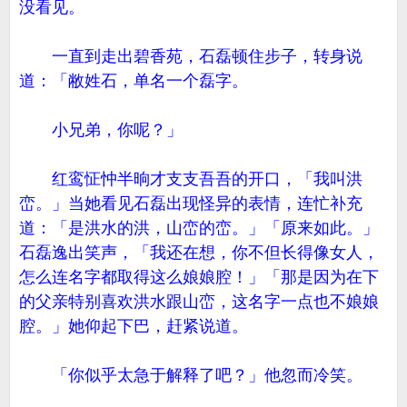
没看见。
一直到走出碧香苑，石磊顿住步子，转身说
道：「敝姓石，单名一个磊字。
小兄弟，你呢？」
红鸾怔忡半晌才支支吾吾的开口，「我叫洪
峦。」当她看见石磊出现怪异的表情，连忙补充
道：「是洪水的洪，山峦的峦。」「原来如此。」
石磊逸出笑声，「我还在想，你不但长得像女人，
怎么连名字都取得这么娘娘腔！」「那是因为在下
的父亲特别喜欢洪水跟山峦，这名字一点也不娘娘
腔。」她仰起下巴，赶紧说道。
「你似乎太急于解释了吧？」他忽而冷笑。