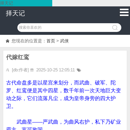
择天记
择天记
您现在的位置是：
首页
>
武侠
代嫁红鸾
[db:作者]
2025-10-25 12:05:11
古代命盘多是以星宫来划分，而武曲、破军、陀
罗、红鸾便是其中四星，数千年前一次天地巨大变
动之际，它们流落凡尘，成为皇帝身旁的四大护
卫。
武曲星——严武曲，为曲风右护，私下乃矿业
霸主，富可敌国。