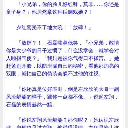
「小兄弟，你的脸儿好红呀，莫非……你还是
童子身？」他居然拿这种话调戏她？！
夕红鸾受不了地大吼：「放肆！」
「放肆？！」石磊嗤鼻低笑，「小兄弟，敢情
你是大少爷的日子过惯了，什么没学会，就学会对
人颐指气使？」「我只是被你气得口不择言。」她
赶紧别开脸，以防泄漏自己的秘密，看他那灼亮的
双眼，就怕自己的伪装会躲不过他的注视。
「你还真是位好表哥，倒是左欣欣的大哥一副
风流龌龊的样子，跟你一点都不像。」说起左翔，
石磊的表情赫然一黯。
「你说左翔风流龌龊？那你呢？」她认识左欣
欣，自然也见过左翔，他说得没错，左翔是给人这