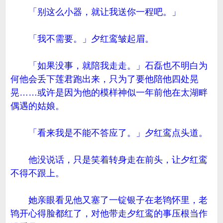
「别这么小器，就让我送你一程吧。」
「我不需要。」夕红鸾皱起眉。
「如果没事，就陪我走走。」石磊也不明白为
何他会丢下莲君跑出来，只为了要他陪他四处晃
晃……或许是因为他的模样神似一年前他在太湖畔
偶遇的姑娘。
「看来我是不能不答应了。」夕红鸾点头道。
他没说话，只是笑着转身走在前头，让夕红鸾
不得不跟上。
她亲眼看见他又塞了一锭银子在老鸨怀里，老
鸨开心得脸都红了，对他带走夕红鸾的事压根当作