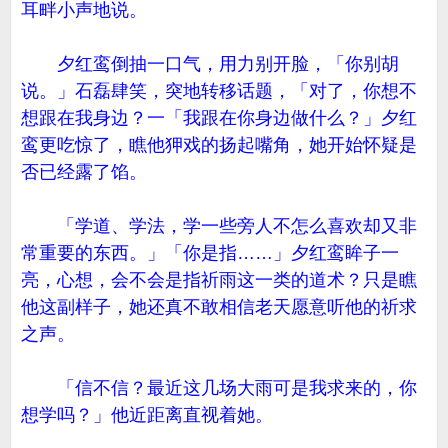
耳畔小声地说。
夕红鸾倒抽一口气，用力别开脸，「你别胡
说。」石磊肆笑，突地转移话题，「对了，你想不
想跟在我身边？一「我跟在你身边做什么？」夕红
鸾更吃惊了，瞧他狎戏的扬起嘴角，她开始怀疑是
否已经露了馅。
「学道、学法，学一些旁人不怎么喜欢却又非
常重要的东西。」「你是指……」夕红鸾眸子一
亮，心想，会不会是指祈雨这一类的道术？只是瞧
他这副样子，她还真不敢相信老天愿意听他的祈求
之声。
「信不信？最近这几场大雨可是我求来的，你
想学吗？」他近距离直视着她。