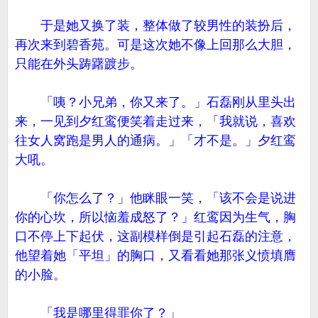
于是她又换了装，整体做了较男性的装扮后，
再次来到碧香苑。可是这次她不像上回那么大胆，
只能在外头踌躇踱步。
「咦？小兄弟，你又来了。」石磊刚从里头出
来，一见到夕红鸾便笑着走过来，「我就说，喜欢
往女人窝跑是男人的通病。」「才不是。」夕红鸾
大吼。
「你怎么了？」他眯眼一笑，「该不会是说进
你的心坎，所以恼羞成怒了？」红鸾因为生气，胸
口不停上下起伏，这副模样倒是引起石磊的注意，
他望着她「平坦」的胸口，又看看她那张义愤填膺
的小脸。
「我是哪里得罪你了？」