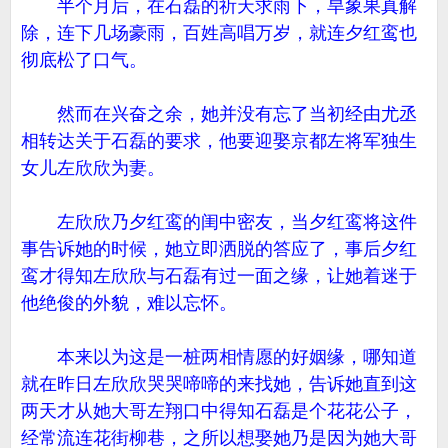
半个月后，在石磊的祈天求雨下，旱象果真解
除，连下几场豪雨，百姓高唱万岁，就连夕红鸾也
彻底松了口气。
然而在兴奋之余，她并没有忘了当初经由尤丞
相转达关于石磊的要求，他要迎娶京都左将军独生
女儿左欣欣为妻。
左欣欣乃夕红鸾的闺中密友，当夕红鸾将这件
事告诉她的时候，她立即洒脱的答应了，事后夕红
鸾才得知左欣欣与石磊有过一面之缘，让她着迷于
他绝俊的外貌，难以忘怀。
本来以为这是一桩两相情愿的好姻缘，哪知道
就在昨日左欣欣哭哭啼啼的来找她，告诉她直到这
两天才从她大哥左翔口中得知石磊是个花花公子，
经常流连花街柳巷，之所以想娶她乃是因为她大哥