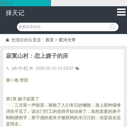
择天记
择天记
您现在的位置是：
首页
>
星河大帝
寂寞山村：恋上嫂子的床
[db:作者]
2026-05-10 10:23:07
第一卷 犁田
第1章 嫂子寂寞了
三月里一声惊雷，驱散了人们冬日的懒散，身上那种缱绻
消失不见了。该出门打工的也得开始动身了，虽然老婆的身子
刚刚搂热乎，那干涸的老井才被鼓捣的水汪汪的，但是该走还
是得走。