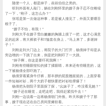
随便一个人，都是婶子，叔叔伯伯之类的。
听到外面有人敲门，躺在刘刚怀里的嫂子身子忍不住蜷缩
了一下，“刚子，这怎么办？”
张瑶是第一次做这种事，若是被人撞见了，外面又要嚼舌
根子了。
“嫂子不怕，有我！”
刘刚大手在嫂子雪白嫩嫩的胸脯上摸了一把，这才心满意
足的起床，将大裤衩子和T恤套在身上，“马上来了，多谢婶
子！”
刘刚走到大门边上，将院子的大门打开，杨倩婶子却是从
旁边噌的一下跳了出来，倒是把刘刚吓了一大跳。
“婶子啊，你这是要吓死我啊！”
刘刚有些睡眼惺忪的揉了揉眼睛，本来还有些睡意的，这
一下被杨倩全部吓跑了。
杨倩穿着紧身牛仔裤，那丰腴的屁股翘挺挺的，上面穿着
一件短袖衬衫，两个大奶子都快要把衬衫给撑爆了！
杨倩把头朝院子里面探了探，“幺妹子了，咋没看见她？”
“嫂子还在睡觉，走吧走吧，我得赶紧找牛去！”
刘刚一边说着一边将杨倩朝门外推。昨天和嫂子干了那
事，嫂子现在还在自己房间里瘫软着。