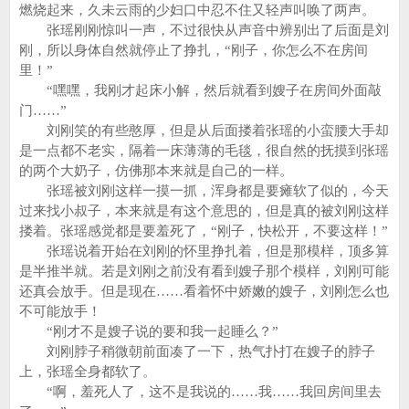
燃烧起来，久未云雨的少妇口中忍不住又轻声叫唤了两声。
张瑶刚刚惊叫一声，不过很快从声音中辨别出了后面是刘
刚，所以身体自然就停止了挣扎，“刚子，你怎么不在房间
里！”
“嘿嘿，我刚才起床小解，然后就看到嫂子在房间外面敲
门……”
刘刚笑的有些憨厚，但是从后面搂着张瑶的小蛮腰大手却
是一点都不老实，隔着一床薄薄的毛毯，很自然的抚摸到张瑶
的两个大奶子，仿佛那本来就是自己的一样。
张瑶被刘刚这样一摸一抓，浑身都是要瘫软了似的，今天
过来找小叔子，本来就是有这个意思的，但是真的被刘刚这样
搂着。张瑶感觉都是要羞死了，“刚子，快松开，不要这样！”
张瑶说着开始在刘刚的怀里挣扎着，但是那模样，顶多算
是半推半就。若是刘刚之前没有看到嫂子那个模样，刘刚可能
还真会放手。但是现在……看着怀中娇嫩的嫂子，刘刚怎么也
不可能放手！
“刚才不是嫂子说的要和我一起睡么？”
刘刚脖子稍微朝前面凑了一下，热气扑打在嫂子的脖子
上，张瑶全身都软了。
“啊，羞死人了，这不是我说的……我……我回房间里去