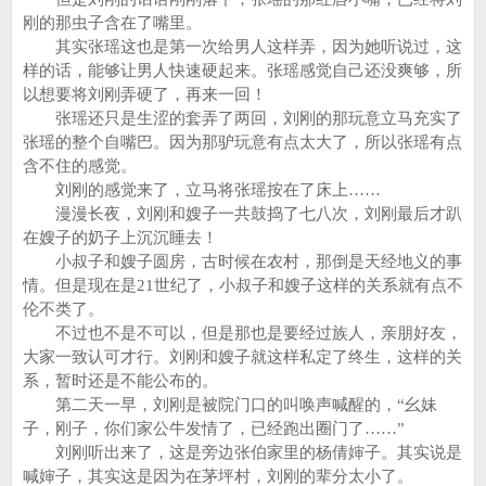
刚的那虫子含在了嘴里。
其实张瑶这也是第一次给男人这样弄，因为她听说过，这
样的话，能够让男人快速硬起来。张瑶感觉自己还没爽够，所
以想要将刘刚弄硬了，再来一回！
张瑶还只是生涩的套弄了两回，刘刚的那玩意立马充实了
张瑶的整个自嘴巴。因为那驴玩意有点太大了，所以张瑶有点
含不住的感觉。
刘刚的感觉来了，立马将张瑶按在了床上……
漫漫长夜，刘刚和嫂子一共鼓捣了七八次，刘刚最后才趴
在嫂子的奶子上沉沉睡去！
小叔子和嫂子圆房，古时候在农村，那倒是天经地义的事
情。但是现在是21世纪了，小叔子和嫂子这样的关系就有点不
伦不类了。
不过也不是不可以，但是那也是要经过族人，亲朋好友，
大家一致认可才行。刘刚和嫂子就这样私定了终生，这样的关
系，暂时还是不能公布的。
第二天一早，刘刚是被院门口的叫唤声喊醒的，“幺妹
子，刚子，你们家公牛发情了，已经跑出圈门了……”
刘刚听出来了，这是旁边张伯家里的杨倩婶子。其实说是
喊婶子，其实这是因为在茅坪村，刘刚的辈分太小了。