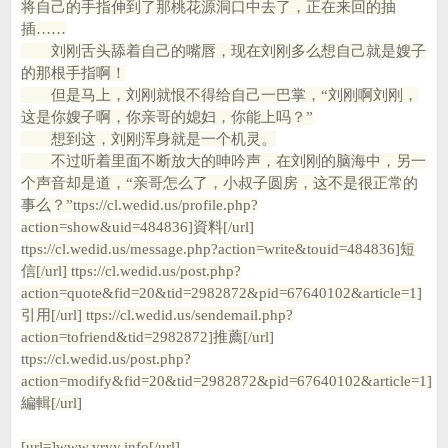
将自己的手指伸到了那桃花源洞口中去了，正在来回的抽
插……
刘刚舌头舔着自己的嘴唇，现在刘刚多么想自己就是嫂子
的那根手指啊！
但是马上，刘刚就恨不得给自己一巴掌，“刘刚啊刘刚，
这是你嫂子啊，你亲哥的媳妇，你能上吗？”
想到这，刘刚浑身就是一个机灵。
不过听着里面不断放大的呻吟声，在刘刚的脑海中，另一
个声音却是道，“亲哥怎么了，小叔子圆房，这不是很正常的
事么？”
ttps://cl.wedid.us/profile.php?
action=show&uid=484836]資料[/url]
ttps://cl.wedid.us/message.php?action=write&touid=484836]短
信[/url] ttps://cl.wedid.us/post.php?
action=quote&fid=20&tid=2982872&pid=67640102&article=1]
引用[/url] ttps://cl.wedid.us/sendemail.php?
action=tofriend&tid=2982872]推薦[/url]
ttps://cl.wedid.us/post.php?
action=modify&fid=20&tid=2982872&pid=67640102&article=1]
編輯[/url]
[url=]www.vryy.info[/url]