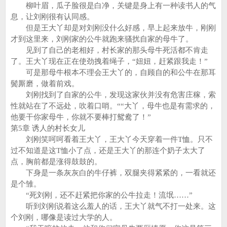
柳叶眉，瓜子脸很是白净，关键是身上有一种读书人的气
息，让刘刚很有认同感。
但是王大丫却是对刘刚没什么好感，早上起来放牛，刚刚
才到这里来，刘刚家的公牛就跑来骚扰自家的母牛了。
见到了自己的老相好，村长家的那头母牛死活都不肯走
了。王大丫现在正在使劲拽着绳子，“妞妞，赶紧跟我走！”
可是那母牛根本不理会王大丫的，自顾自的和公牛在那耳
鬓厮磨，做着前戏。
刘刚找到了自家的公牛，发现这家伙并没有危害庄稼，索
性就站在了不远处，吹着口哨。““大丫，母牛也是有需求的，
他要干你家母牛，你就不要棒打鸳鸯了！”
第5章 诱人的村长女儿
刘刚笑呵呵看着王大丫，王大丫今天穿着一件T恤。只不
过不知道是这T恤小了点，还是王大丫的那连个奶子太大了
点，胸前都是涨得鼓鼓的。
下身是一条灰灰白的牛仔裤，双腿夹得紧紧的，一看就还
是个雏。
“死刘刚，还不赶紧把你家的公牛拉走！流氓……”
听到刘刚说着这么羞人的话，王大丫就气不打一处来。这
个刘刚，哪像是读过大学的人。