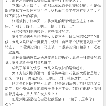
子，那种摩擦的感觉都是让张瑶呻吟了好多次了。
本来已为人妇了，下面那玩意应该是比较松弛的。但是张
瑶跟刘猛在一起还不到半年，这后面又是半年没有男人了，所
以下面就格外的紧凑。
张瑶鼓捣了好半天，才将刘刚的那驴玩意塞进去了半
头。““刚子，好了……啊……快，干我……”
张瑶搂着刘刚的腰身，有些羞涩的道。
刘刚有些恼火自己连干女人都不会，所以张瑶说好了的时
候，刘刚立马猛然一挺腰身，顿时，自己那个驴玩意刺啦一声
钻进了一个湿润的洞口，马上被一个紧凑的洞口包裹了，还有
一丝温热。
那种爽快的感觉从头皮传递到脚板心，真是一种奇妙的感
觉，刘刚感觉全身都是酥麻了。
尝到了禁果的快乐，刘刚立马欢快的运动起来。
为了方便刘刚的运动，张瑶将半边白花花的大腿都是翘了
起来，“刚子，再猛烈些……啊……对，就是这样……”
刚才是刘刚还有些不上道，但是越到后来，刘刚就越发灵
活了，整个身体也是朝着嫂子身上压下去。刘刚在电视上看到
的都是这样，男人压在女人身上！
但是刘刚还是担心自己把嫂压痛了，“嫂子，压疼你了
么？”