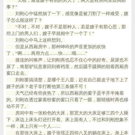
“天啦，难道嫂子有别的男人了，两人是在房间里鼓捣那
事？”
刘刚心中猛然抽了一下，感觉像是被刀割了一样难受，嫂
子怎么能这样了？
“不对，不对，嫂子不是那种人，若是嫂子有那心思，那
些上门的男人们，嫂子早就相中了一个了！”
刘刚心中马上这样想到。
但是从西厢房中，那种呻吟的声音更加的欢快
了，“啊……再用力点……快……哦……”
接连的叫唤声，让刘刚再也忍不住心中的好奇。尿尿也不
尿了，将那驴玩意塞回到裤裆里，然后蹑手蹑脚的朝着西厢房
窗口走去。
刘刚要搞清楚，是哪个王八蛋，赶在自己眼皮子地下上了
嫂子的床？老子非打断他第三条腿不可！
天气已经有些炎热了，所以西厢房的窗子是半开半掩着
的。刘刚在透过蒙着纱窗的窗口只看了一眼，眼睛顿时再也移
动不开了。
房间中有一张粉色的大床，那宽大的大床足够三四个人睡
下，床边上床头灯还打开着。床上面有人，不过和刘刚想象不
一样，床上只有一个人……
在那张大床上，嫂子张瑶正四仰八叉的躺在床上。身上本