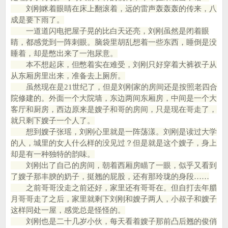
刘刚眯着眼睛在床上翻滚着，远的雷声轰轰轰的传来，八
成是要下雨了。
一道道闪电把屋子晃的比白天还亮，刘刚虽然是闭着眼
睛，都感觉到一阵刺眼。脑袋里胡乱想着一些东西，睡倒是没
睡着，却是憋出来了一泡尿意。
本不想起床，但憋着实在难受，刘刚只好穿着大裤衩子从
从东厢房里出来，准备去上厕所。
虽然现在是21世纪了，但是刘刚家的房间还是按照老四合
院修建的。外面一个大院墙，东边两间东厢房，中间是一个大
客厅和厨房，西边原来是嫂子和哥的房间，只是现在哥走了，
就只剩下嫂子一个人了。
想到嫂子张瑶，刘刚心里就是一阵荡漾。刘刚是读过大学
的人，城里的女人什么样的没见过？但是就是这个嫂子，身上
却是有一种独特的韵味。
刘刚出了自己的房间，朝着西厢房瞄了一眼，似乎又看到
了嫂子那丰腴的奶子，挺翘的屁股，还有那玲珑的身段……
之前哥哥没走之前还好，家里还有哥哥在。但自打去年腊
月哥哥走了之后，家里就剩下刘刚和嫂子两人，小叔子和嫂子
这样同处一屋，感觉总是怪怪的。
刘刚也是二十几岁小伙，每天看着嫂子那前凸后翘的俊俏