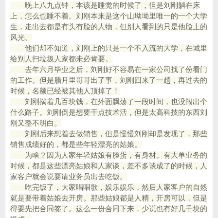
晚上八九点钟，本该是睡觉的时候了，但是刘刚躺在床
上，怎么也睡不着。刘刚本来是这个山坳坳里唯一的一个大学
生，走出去都是有头有脸的人物，但别人看到的只是他脸上的
风光。
他们却不知道，刘刚上的只是一个不入流的大学，在城里
给别人扫垃圾人家都未必肯要。
去年六月毕业之后，刘刚好不容易在一家公司找了份看门
的工作。但是腊月里哥哥出了事，刘刚回来了一趟，再过去的
时候，名额已经被其他人顶掉了！
刘刚揣着几百块钱，在外面飘荡了一段时间，也没闯出个
什么路子。刘刚倒是想要干点技术活，但是太高科技的东西刘
刚又整不明白。
刘刚后来想着去做销售，但是慢慢刘刚却是发现了，那些
销售成绩好的，都是些年轻漂亮的姑娘。
为啥？因为人家年轻姑娘有脸蛋，有身材。有大单业务的
时候，都是这些漂亮姑娘和人家谈，差不多谈成了的时候，人
家客户就会说要请业务员出去吃饭。
吃完饭了，大家唱唱歌，娱乐娱乐，然后人家客户的自然
就是要带着姑娘去开房。那些姑娘都是人精，开房可以，但是
得要先把合同签了。这么一份合同下来，少说也有好几千块的