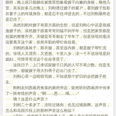
模样，晚上就只能躺在被窝里想象着嫂子白嫩的身躯，撸他几
管。其实好多几次晚上，刘刚透过嫂子的窗户，看到嫂子投影
在窗子上的玲珑身段，都是忍不住冲进去的，不过刘刚最终还
是忍住了。
虽然刘刚对嫂子有那方面的念想，但是刘刚心中还是很感
激嫂子的。虽然嫂子跟着哥哥刘猛不到半年，但是把家里都是
拾掇的整整齐齐。关键是哥哥都走了半年了，但是张瑶丝毫没
说要离开这个家，依然辛勤的帮忙收拾着。
刘刚的臭袜子，脏衣服，甚至连内裤，都是嫂子帮忙洗
的。张瑶人又漂亮，又贤惠。十里八乡，没一个不说张瑶是好
媳妇，可惜哥哥没这个在命享受了。
这段日子，上门来试探嫂子口风的人可不再少数。但是无
一例外，都被嫂子用大扫帚子赶出门去了。
刘刚心里一边暗暗骂娘，不知道那个驴日的会把嫂子抢
走。
刚刚走到西厢房角落的厕所旁边，陡然听到西厢房中传来
了一阵奇怪的声音，“啊……恩……哦……”
咦？这是什么声音？
刘刚二十多岁了，没吃过猪肉，也见过猪跑啊。这声音，
怎么和岛国片段上的那种声音这么相似？