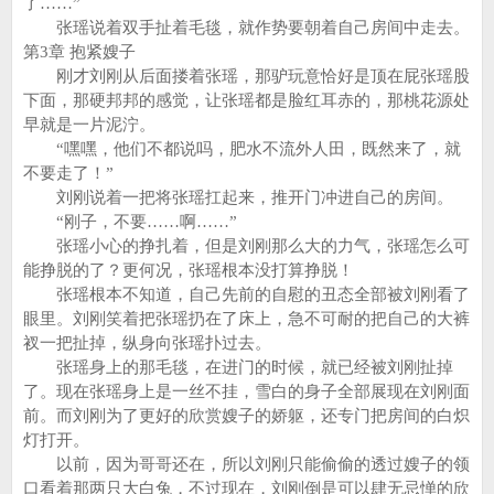
了……”
张瑶说着双手扯着毛毯，就作势要朝着自己房间中走去。
第3章 抱紧嫂子
刚才刘刚从后面搂着张瑶，那驴玩意恰好是顶在屁张瑶股
下面，那硬邦邦的感觉，让张瑶都是脸红耳赤的，那桃花源处
早就是一片泥泞。
“嘿嘿，他们不都说吗，肥水不流外人田，既然来了，就
不要走了！”
刘刚说着一把将张瑶扛起来，推开门冲进自己的房间。
“刚子，不要……啊……”
张瑶小心的挣扎着，但是刘刚那么大的力气，张瑶怎么可
能挣脱的了？更何况，张瑶根本没打算挣脱！
张瑶根本不知道，自己先前的自慰的丑态全部被刘刚看了
眼里。刘刚笑着把张瑶扔在了床上，急不可耐的把自己的大裤
衩一把扯掉，纵身向张瑶扑过去。
张瑶身上的那毛毯，在进门的时候，就已经被刘刚扯掉
了。现在张瑶身上是一丝不挂，雪白的身子全部展现在刘刚面
前。而刘刚为了更好的欣赏嫂子的娇躯，还专门把房间的白炽
灯打开。
以前，因为哥哥还在，所以刘刚只能偷偷的透过嫂子的领
口看着那两只大白兔，不过现在，刘刚倒是可以肆无忌惮的欣