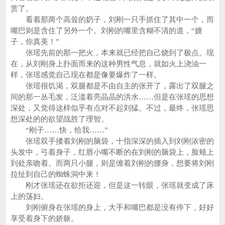
赏了。
看着那两个高耸的奶子，刘刚一只手抓住了其中一个，而
嘴巴则是含住了另外一个。刘刚的嘴里含糊不清的道，“嫂
子，你真美！”
张瑶先前的那一把火，本来就已经把自己烧到了极点。现
在，从刘刚身上扑面而来的这种男性气息，就如火上浇油一
样，张瑶感觉自己现在都是像要爆炸了一样。
张瑶很饥渴，双腿都是不由自主的张开了，露出了双腿之
间的那一丛毛发，泛滥着亮晶晶的洪水……但是在张瑶的思想
深处，又觉得这样似乎有点对不起刘猛。不过，最终，张瑶思
想深处的的欲望战胜了理智。
“刚子……快，给我……”
张瑶双手搂着刘刚的脑袋，十指深深的插入到刘刚浓密的
头发中，弓着身子，红唇小嘴不断的在刘刚的脑袋上，脸颊上
到处亲吻着。而两只小腿，则是缠着刘刚的腰身，想要将刘刚
拉扯到自己的蜘蛛洞中来！
刚才张瑶还在欲拒还迎，但是这一转眼，张瑶就变成了床
上的荡妇。
刘刚俯身在张瑶的身上，大手和嘴巴都是没有停下，好好
享受着身下的娇躯。