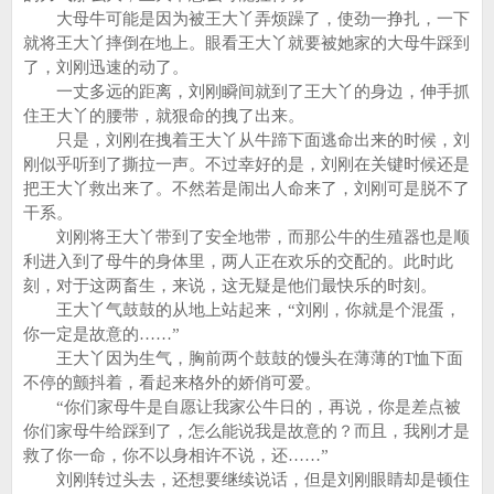
大母牛可能是因为被王大丫弄烦躁了，使劲一挣扎，一下
就将王大丫摔倒在地上。眼看王大丫就要被她家的大母牛踩到
了，刘刚迅速的动了。
一丈多远的距离，刘刚瞬间就到了王大丫的身边，伸手抓
住王大丫的腰带，就狠命的拽了出来。
只是，刘刚在拽着王大丫从牛蹄下面逃命出来的时候，刘
刚似乎听到了撕拉一声。不过幸好的是，刘刚在关键时候还是
把王大丫救出来了。不然若是闹出人命来了，刘刚可是脱不了
干系。
刘刚将王大丫带到了安全地带，而那公牛的生殖器也是顺
利进入到了母牛的身体里，两人正在欢乐的交配的。此时此
刻，对于这两畜生，来说，这无疑是他们最快乐的时刻。
王大丫气鼓鼓的从地上站起来，“刘刚，你就是个混蛋，
你一定是故意的……”
王大丫因为生气，胸前两个鼓鼓的馒头在薄薄的T恤下面
不停的颤抖着，看起来格外的娇俏可爱。
“你们家母牛是自愿让我家公牛日的，再说，你是差点被
你们家母牛给踩到了，怎么能说我是故意的？而且，我刚才是
救了你一命，你不以身相许不说，还……”
刘刚转过头去，还想要继续说话，但是刘刚眼睛却是顿住