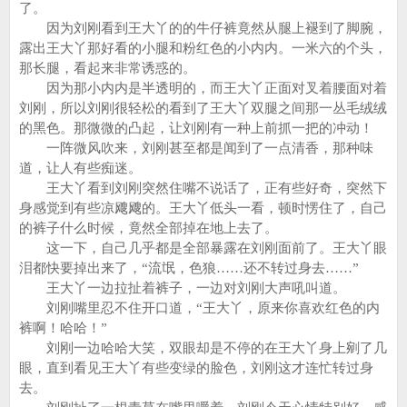
了。
因为刘刚看到王大丫的的牛仔裤竟然从腿上褪到了脚腕，
露出王大丫那好看的小腿和粉红色的小内内。一米六的个头，
那长腿，看起来非常诱惑的。
因为那小内内是半透明的，而王大丫正面对叉着腰面对着
刘刚，所以刘刚很轻松的看到了王大丫双腿之间那一丛毛绒绒
的黑色。那微微的凸起，让刘刚有一种上前抓一把的冲动！
一阵微风吹来，刘刚甚至都是闻到了一点清香，那种味
道，让人有些痴迷。
王大丫看到刘刚突然住嘴不说话了，正有些好奇，突然下
身感觉到有些凉飕飕的。王大丫低头一看，顿时愣住了，自己
的裤子什么时候，竟然全部掉在地上去了。
这一下，自己几乎都是全部暴露在刘刚面前了。王大丫眼
泪都快要掉出来了，“流氓，色狼……还不转过身去……”
王大丫一边拉扯着裤子，一边对刘刚大声吼叫道。
刘刚嘴里忍不住开口道，“王大丫，原来你喜欢红色的内
裤啊！哈哈！”
刘刚一边哈哈大笑，双眼却是不停的在王大丫身上剜了几
眼，直到看见王大丫有些变绿的脸色，刘刚这才连忙转过身
去。