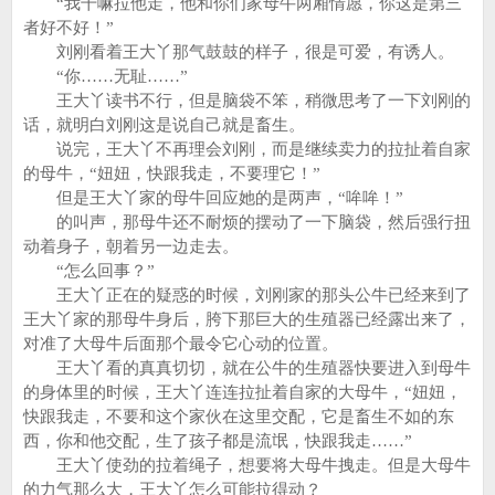
“我干嘛拉他走，他和你们家母牛两厢情愿，你这是第三
者好不好！”
刘刚看着王大丫那气鼓鼓的样子，很是可爱，有诱人。
“你……无耻……”
王大丫读书不行，但是脑袋不笨，稍微思考了一下刘刚的
话，就明白刘刚这是说自己就是畜生。
说完，王大丫不再理会刘刚，而是继续卖力的拉扯着自家
的母牛，“妞妞，快跟我走，不要理它！”
但是王大丫家的母牛回应她的是两声，“哞哞！”
的叫声，那母牛还不耐烦的摆动了一下脑袋，然后强行扭
动着身子，朝着另一边走去。
“怎么回事？”
王大丫正在的疑惑的时候，刘刚家的那头公牛已经来到了
王大丫家的那母牛身后，胯下那巨大的生殖器已经露出来了，
对准了大母牛后面那个最令它心动的位置。
王大丫看的真真切切，就在公牛的生殖器快要进入到母牛
的身体里的时候，王大丫连连拉扯着自家的大母牛，“妞妞，
快跟我走，不要和这个家伙在这里交配，它是畜生不如的东
西，你和他交配，生了孩子都是流氓，快跟我走……”
王大丫使劲的拉着绳子，想要将大母牛拽走。但是大母牛
的力气那么大，王大丫怎么可能拉得动？