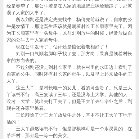
经是春季了，那公牛若是在人家的地里把庄稼给糟蹋了，那就
误了人家的大事了。
所以刘刚还是决定先去找牛，杨倩先前就说了，自家的公
牛是发情了，那这畜生应该就是朝着村长王长顺家里去了。因
为王长顺家里有一头母牛，以前刘刚放牛的时候，经常放纵自
家的公牛去干人家的母牛。
现在公牛发情了，估计还是惦记着老相好了！
刘刚一口气顺着脚印子找了去，那方向，果真是朝着村长
家的方向去的。
不过刘刚还没走到村长家里，就在村里的水田边上看到了
自家的公牛。同时还有村长家的母牛，以及早上起来放牛的王
大丫。
这王大丫，是村长唯一的女儿，看的可金贵了。只是王大
丫读书不行，高三复读了三年，还是没考上大学。其他的人，
没考上大学，就出去打工去了，但是王大丫去年毕业之后，到
现在还在家里呆着。
王长顺除了让王大丫放放牛之外，基本不让王大丫下地干
活的！
王大丫虽然读书不行，但是那模样可是一个水灵灵的，在
茅坪村，那都是一等一的美女。