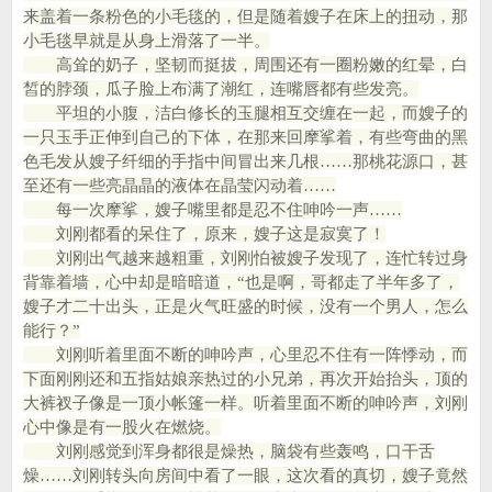
来盖着一条粉色的小毛毯的，但是随着嫂子在床上的扭动，那
小毛毯早就是从身上滑落了一半。
高耸的奶子，坚韧而挺拔，周围还有一圈粉嫩的红晕，白
皙的脖颈，瓜子脸上布满了潮红，连嘴唇都有些发亮。
平坦的小腹，洁白修长的玉腿相互交缠在一起，而嫂子的
一只玉手正伸到自己的下体，在那来回摩挲着，有些弯曲的黑
色毛发从嫂子纤细的手指中间冒出来几根……那桃花源口，甚
至还有一些亮晶晶的液体在晶莹闪动着……
每一次摩挲，嫂子嘴里都是忍不住呻吟一声……
刘刚都看的呆住了，原来，嫂子这是寂寞了！
刘刚出气越来越粗重，刘刚怕被嫂子发现了，连忙转过身
背靠着墙，心中却是暗暗道，“也是啊，哥都走了半年多了，
嫂子才二十出头，正是火气旺盛的时候，没有一个男人，怎么
能行？”
刘刚听着里面不断的呻吟声，心里忍不住有一阵悸动，而
下面刚刚还和五指姑娘亲热过的小兄弟，再次开始抬头，顶的
大裤衩子像是一顶小帐篷一样。听着里面不断的呻吟声，刘刚
心中像是有一股火在燃烧。
刘刚感觉到浑身都很是燥热，脑袋有些轰鸣，口干舌
燥……刘刚转头向房间中看了一眼，这次看的真切，嫂子竟然