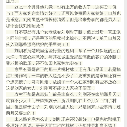
提成。
这么一个月睡他几觉，也有上万的收入了，这买卖，值
当！而人家客户事情办好了，还可以免费睡人家姑娘，自然也
是乐意。刘刚虽然长得长得清秀，但是出来办事的都是男人，
哪个会找刘刚睡觉？
好不容易有几个女老板看刘刚对了眼，但是最后，真正谈
合同的时候，还是手下的男秘书来操办。不用说，单子自然又
落入到那些漂亮姑娘的手里去了！
刘刚看清楚城里这些行业的规则，拿了一个月保底的五百
大洋，有些心灰意冷。与其在城里受那些高傲的客户的冷眼，
受老板的欺压，还不如回老家种地实在！
家里有哥哥留下的那一片桃树林，还有几亩旱田，若是搞
点经济作物，一年的收入也是不少了！更重要的是家里还有一
个漂亮嫂子，哥哥刚走，放嫂子一个人在家刘刚有些不放心。
这是刘家的女人，刘刚可不能让人家捡了便宜！
农村不都是说寡妇门前是非多么，刘刚还在家的那几天，
就有不少人上门来骚扰嫂子。所以刘刚在上个月又回到了村
里。但是碍于面子，刘刚跟村里人说，只是回来办些事情，过
两月又要走的！
未来路究竟怎么走，刘刚现在还没想好，但是先把那桃子
处理好了再说。哥哥大前年种的桃树，今年挂果相当不错！