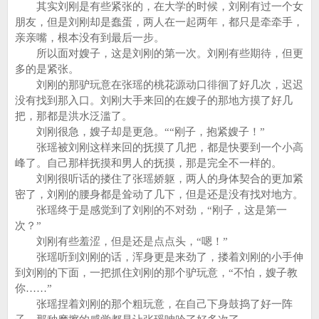
其实刘刚是有些紧张的，在大学的时候，刘刚有过一个女
朋友，但是刘刚却是蠢蛋，两人在一起两年，都只是牵牵手，
亲亲嘴，根本没有到最后一步。
所以面对嫂子，这是刘刚的第一次。刘刚有些期待，但更
多的是紧张。
刘刚的那驴玩意在张瑶的桃花源动口徘徊了好几次，迟迟
没有找到那入口。刘刚大手来回的在嫂子的那地方摸了好几
把，那都是洪水泛滥了。
刘刚很急，嫂子却是更急。““刚子，抱紧嫂子！”
张瑶被刘刚这样来回的抚摸了几把，都是快要到一个小高
峰了。自己那样抚摸和男人的抚摸，那是完全不一样的。
刘刚很听话的搂住了张瑶娇躯，两人的身体契合的更加紧
密了，刘刚的腰身都是耸动了几下，但是还是没有找对地方。
张瑶终于是感觉到了刘刚的不对劲，“刚子，这是第一
次？”
刘刚有些羞涩，但是还是点点头，“嗯！”
张瑶听到刘刚的话，浑身更是来劲了，搂着刘刚的小手伸
到刘刚的下面，一把抓住刘刚的那个驴玩意，“不怕，嫂子教
你……”
张瑶捏着刘刚的那个粗玩意，在自己下身鼓捣了好一阵