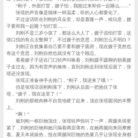
“刚子，外面打雷，嫂子怕，我能过来和你一起睡么……”
张瑶的声音像是猫咪一样温柔，听的人心都要化了。
不过这话听在刘刚的耳朵里，却是轰隆一声，啥玩意，嫂
子要和我一起睡？怕打雷……
刘刚不是三岁小孩了，都这么大人了，嫂子说怕打雷，这
借口找的有点太蹩脚了。不过嫂子的意思，刘刚怎么不明白？
刘刚正在犹豫着自己要不要和嫂子圆房，现在嫂子竟然也
有这个意思，刘刚自然也就没有了这个顾忌。
看着嫂子子还在门口轻声叫唤着，刘刚蹑手蹑脚的朝着嫂
子走过去。因为有雷声的掩饰，直到刘刚走到张瑶后面了，张
瑶还没发现。
张瑶正准备伸手去推门，“刚子，我进来了哦！”
但是张瑶话语刚刚落下，刘刚从后面一把抱住了张
瑶，“嫂子，我在这里了！”
刘刚的那根肉棒不自觉地硬了起来，顶在张瑶圆润的丰臀
上。
“啊！”
被刘刚一根巨物顶住，张瑶轻声惊叫了一声，两腿夹得更
紧了，刘刚的巨物和她只隔着两层薄布，在她两腿间来回摩擦
着。夏天本就燥热，抵在两腿间巨物的热量几乎让张瑶全身都