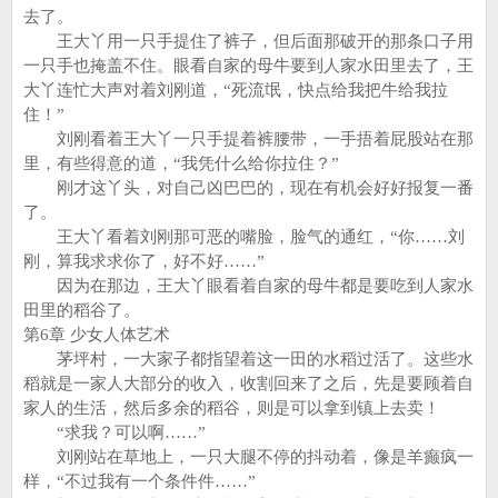
去了。
王大丫用一只手提住了裤子，但后面那破开的那条口子用
一只手也掩盖不住。眼看自家的母牛要到人家水田里去了，王
大丫连忙大声对着刘刚道，“死流氓，快点给我把牛给我拉
住！”
刘刚看着王大丫一只手提着裤腰带，一手捂着屁股站在那
里，有些得意的道，“我凭什么给你拉住？”
刚才这丫头，对自己凶巴巴的，现在有机会好好报复一番
了。
王大丫看着刘刚那可恶的嘴脸，脸气的通红，“你……刘
刚，算我求求你了，好不好……”
因为在那边，王大丫眼看着自家的母牛都是要吃到人家水
田里的稻谷了。
第6章 少女人体艺术
茅坪村，一大家子都指望着这一田的水稻过活了。这些水
稻就是一家人大部分的收入，收割回来了之后，先是要顾着自
家人的生活，然后多余的稻谷，则是可以拿到镇上去卖！
“求我？可以啊……”
刘刚站在草地上，一只大腿不停的抖动着，像是羊癫疯一
样，“不过我有一个条件件……”