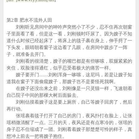
第2章 肥水不流外人田
刘刚听见房间中的呻吟声突然小了不少，忍不住再次朝窗
子里面看了看，但是这一看，刘刚顿时吓尿了。因为嫂子不知
道什么时候已经起床了，将床上的毯子裹在身上，伸手捋了一
下头发，眼睛朝着窗子这边看了几眼，在房间中踱步了一阵
子，就准备去开门。
刘刚看的很清楚，嫂子的嘴巴都是有些哆嗦，双腿紧紧的
夹住，双脸涨得通红，似乎忍受着极大的痛苦一样。
嫂子要开门……刘刚浑身一哆嗦，这尼玛，若是让嫂子知
道我在窗子下面偷窥嫂子，那嫂子岂不是要怪死我啊。
在嫂子还没出来之前，刘刚像是一只灵猫一样，飞速朝着
自己院子中间的那棵大树后面躲去。
刘刚估摸着嫂子这是要上厕所，自己等嫂子回房了，然后
再行动。
张瑶裹着毯子打开了自己的房门，夜风扑打在脸上，让张
瑶稍微清醒了一点。三月的天，夜风还是有点寒冷的，张瑶的
身子忍不住缩成了一团。刘刚看着嫂子那楚楚可怜的样子，真
想冲上前去一把将嫂子抱住。