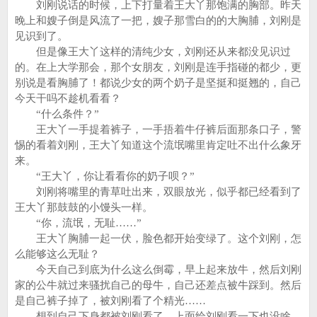
刘刚说话的时候，上下打量着王大丫那饱满的胸部。昨天
晚上和嫂子倒是风流了一把，嫂子那雪白的的大胸脯，刘刚是
见识到了。
但是像王大丫这样的清纯少女，刘刚还从来都没见识过
的。在上大学那会，那个女朋友，刘刚是连手指碰的都少，更
别说是看胸脯了！都说少女的两个奶子是坚挺和挺翘的，自己
今天干吗不趁机看看？
“什么条件？”
王大丫一手提着裤子，一手捂着牛仔裤后面那条口子，警
惕的看着刘刚，王大丫知道这个流氓嘴里肯定吐不出什么象牙
来。
“王大丫，你让看看你的奶子呗？”
刘刚将嘴里的青草吐出来，双眼放光，似乎都已经看到了
王大丫那鼓鼓的小馒头一样。
“你，流氓，无耻……”
王大丫胸脯一起一伏，脸色都开始变绿了。这个刘刚，怎
么能够这么无耻？
今天自己到底为什么这么倒霉，早上起来放牛，然后刘刚
家的公牛就过来骚扰自己的母牛，自己还差点被牛踩到。然后
是自己裤子掉了，被刘刚看了个精光……
想到自己下身都被刘刚看了，上面给刘刚看一下也没啥，