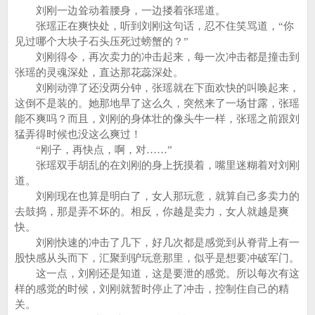
刘刚一边耸动着腰身，一边搂着张瑶道。
张瑶正在爽快处，听到刘刚这句话，忍不住笑骂道，“你
见过哪个大块子石头压死过螃蟹的？”
刘刚得令，再次卖力的冲击起来，每一次冲击都是撞击到
张瑶的灵魂深处，直达那花蕊深处。
刘刚动弹了还没两分钟，张瑶就在下面欢快的叫唤起来，
这倒不是装的。她那地旱了这么久，突然来了一场甘露，张瑶
能不爽吗？而且，刘刚的身体壮的像头牛一样，张瑶之前跟刘
猛弄得时候也没这么爽过！
“刚子，再快点，啊，对……”
张瑶双手胡乱的在刘刚的身上抚摸着，嘴里迷糊着对刘刚
道。
刘刚现在也算是明白了，女人那玩意，就算自己多卖力的
去鼓捣，那是弄不坏的。相反，你越是卖力，女人就越是爽
快。
刘刚快速的冲击了几下，好几次都是感觉到从脊背上有一
股快感从头而下，汇聚到驴玩意那里，似乎是想要冲破军门。
这一点，刘刚还是知道，这是要泄的感觉。所以每次有这
样的感觉的时候，刘刚就暂时停止了冲击，控制住自己的精
关。