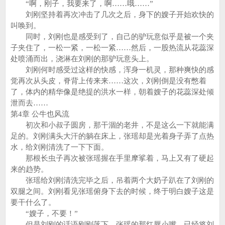
“啊，刚子，我要来了，啊……哦……”
刘刚坚持着再次冲击了几次之后，身下的嫂子开始欢快的
叫唤到。
同时，刘刚也是感受到了，自己的驴玩意似乎是被一个夹
子夹住了，一松一紧，一松一紧……然后，一股热流从花蕊深
处喷涌而出，浇淋在刘刚的那驴玩意头上。
刘刚何时感受过这样的快感，浑身一机灵，那种爽快的感
觉再次从头皮，脊背上传来来……这次，刘刚倒是没有憋着
了，体内的精华像是绝提的洪水一样，朝着嫂子的花蕊深处倾
泄而去……
第4章 公牛也风流
初次和小叔子圆房，那干涸的老井，不是这么一下就能满
足的。刘刚满头大汗的躺在床上，张瑶却是光着身子弄了点热
水，给刘刚清洗了一下下面。
那根长虫子再次被张瑶握在手里摩挲着，马上又有了硬起
来的趋势。
张瑶给刘刚清洗完毕之后，吊着两个大奶子趴在了刘刚的
双腿之间。刘刚看见张瑶俯身下去的时候，终于明白嫂子这是
要干什么了。
“嫂子，不要！”
但是刘刚的话语刚刚落下，张瑶的那红唇小嘴，已经将刘