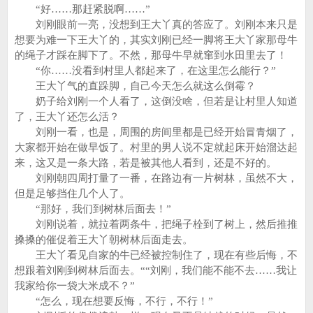
“好……那赶紧脱啊……”
刘刚眼前一亮，没想到王大丫真的答应了。刘刚本来只是
想要为难一下王大丫的，其实刘刚已经一脚将王大丫家那母牛
的绳子才踩在脚下了。不然，那母牛早就窜到水田里去了！
“你……没看到村里人都起来了，在这里怎么能行？”
王大丫气的直跺脚，自己今天怎么就这么倒霉？
奶子给刘刚一个人看了，这倒没啥，但若是让村里人知道
了，王大丫还怎么活？
刘刚一看，也是，周围的房间里都是已经开始冒青烟了，
大家都开始在做早饭了。村里的男人说不定就起床开始溜达起
来，这又是一条大路，若是被其他人看到，还是不好的。
刘刚朝四周打量了一番，在路边有一片树林，虽然不大，
但是足够挡住几个人了。
“那好，我们到树林后面去！”
刘刚说着，就拉着两条牛，把绳子栓到了树上，然后推推
搡搡的催促着王大丫朝树林后面走去。
王大丫看见自家的牛已经被控制住了，现在有些后悔，不
想跟着刘刚到树林后面去。““刘刚，我们能不能不去……我让
我家给你一袋大米成不？”
“怎么，现在想要反悔，不行，不行！”