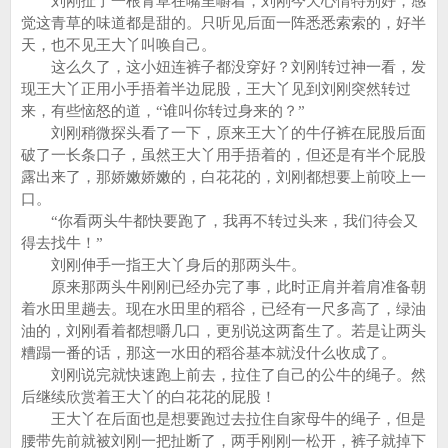
刘刚扯了一根青草在嘴里嚼着，刘刚今天心情特别好，感
觉这青草的味道都是甜的。只听见后面一阵悉悉索索的，好半
天，也不见王大丫叫唤自己。
这么久了，这小妞连裤子都没穿好？刘刚转过神一看，发
现王大丫正用小手捂着半边屁股，王大丫见到刘刚突然转过
来，有些恼怒的道，“谁叫你转过身来的？”
刘刚稍微探头看了一下，原来王大丫的牛仔裤在屁股后面
破了一长条口子，虽然王大丫用手捂着的，但还是有半个屁股
露出来了，那娇嫩娇嫩的，白花花的，刘刚都想要上前咬上一
口。
“你看两头牛都快要跑了，我再不转过头来，我们待会又
得去找牛！”
刘刚伸手一指王大丫身后的那两头牛。
原来那两头牛刚刚已经办完了事，此时正肩并着肩准备朝
着水田里趟去。现在水田里的稻谷，已经有一尺多高了，绿油
油的，刘刚看着都想嚼几口，更别说这两畜生了。若是让两头
糟蹋一番的话，那这一水田的稻谷基本就没什么收成了。
刘刚说完就快速跑上前去，拉住了自己的公牛的绳子。然
后继续欣赏着王大丫的白花花的屁股！
王大丫在后面也是想要跑过去拉住自家母牛的绳子，但是
腰带先前就被刘刚一把扯断了，两手刚刚一松开，裤子就掉下