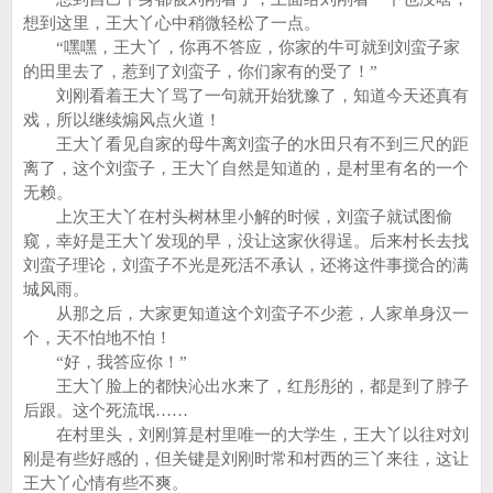
想到这里，王大丫心中稍微轻松了一点。
“嘿嘿，王大丫，你再不答应，你家的牛可就到刘蛮子家
的田里去了，惹到了刘蛮子，你们家有的受了！”
刘刚看着王大丫骂了一句就开始犹豫了，知道今天还真有
戏，所以继续煽风点火道！
王大丫看见自家的母牛离刘蛮子的水田只有不到三尺的距
离了，这个刘蛮子，王大丫自然是知道的，是村里有名的一个
无赖。
上次王大丫在村头树林里小解的时候，刘蛮子就试图偷
窥，幸好是王大丫发现的早，没让这家伙得逞。后来村长去找
刘蛮子理论，刘蛮子不光是死活不承认，还将这件事搅合的满
城风雨。
从那之后，大家更知道这个刘蛮子不少惹，人家单身汉一
个，天不怕地不怕！
“好，我答应你！”
王大丫脸上的都快沁出水来了，红彤彤的，都是到了脖子
后跟。这个死流氓……
在村里头，刘刚算是村里唯一的大学生，王大丫以往对刘
刚是有些好感的，但关键是刘刚时常和村西的三丫来往，这让
王大丫心情有些不爽。