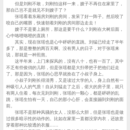
但是刘刚不敢，刘刚怕这样一来，嫂子不再住在家里了，
那自己岂不是就见不到嫂子了？
张瑶看着东厢房刘刚的房间，发呆了好一阵子。然后咬了
咬自己的嘴唇，快速朝着刘刚的房间那边走去！
嫂子不是要上厕所，那这是要干什么？刘刚在大树后面，
心中咯噔咯噔的直跳！
其实，现在张瑶也是心中砰砰的直跳。刘猛已经走了半年
多了，那是整整的两百天啊。没有男人的日子，对于张瑶来
说，那就是一种煎熬。
这半年来，上门来探风的，没有八十，也有一百了。其中
不乏有些俊俏的儿郎，但是张瑶都是大扫帚把子把他们赶走
了。那是因为，张瑶的心思早就拴在了小叔子身上。
小叔子刘刚长得清秀，又是读过大学的人，身上自然有一
种吸引人人的气质！自从刘猛走了之后，偌大的房子里，就只
有两人住着，每次见到刘刚，张瑶的一颗心，都是砰砰的乱
跳，张瑶生怕有一天，自己的那小心肝，会直接蹦到刘刚的面
前。
张瑶不是那种风骚的女人，没那么大胆，但是张瑶也是做
过很多暗示性的动作的。比如在家里一直都没穿内衣，还故意
穿着那种比较透的衣服……