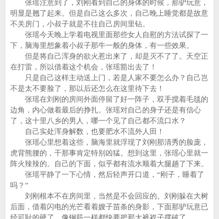
张瑶注意到了，刘刚看到自己的身体的时候，那驴玩意，
明显是翘了起来。但是自己这么多次，自己晚上睡觉都是故意
不关房门，小叔子就是不往自己房间里钻。
张瑶今天晚上学着电视里面那些女人自慰的方法试探了一
下，脑海里想象着小叔子那牛一般的身体，有一些效果。
但是将自己浑身的欲火惹出来了，却是灭不了了。天空正
在打雷，所以借着这个机会，张瑶豁出去了！
只是自己这样主动送上门，若是人家不要怎么办？自己岂
不是太不要脸了，那以后还怎么在这里待下去！
张瑶在刘刚的房间外面停留了好一阵子，双手搅着毛毯的
边角，内心做着最后的挣扎。张瑶对自己的身子还是有信心
了，这十里八乡的男人，哪一个见了自己都不流口水？
自己实处浑身解数，也要肥水不流外人田！
张瑶心里想着这些，脑海里就浮现了刘刚那清秀的脸庞，
虎背熊腰的，干那事肯定特别凶猛。想到这里，张瑶心里就一
阵火辣辣的。自己的下面，似乎都有流水顺着大腿趟了下来。
张瑶平静了一下心情，然后轻声开口道，“刚子，睡着了
吗？”
刘刚根本不在房间里，当然是不会回应的。刘刚躲在大树
后面，借着闪电的光芒看着嫂子苗条的身影，下面那驴玩意已
经可耻的硬了，像钢筋一样都快要把那大裤衩子撑破了。