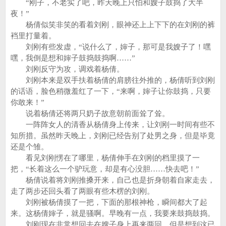
“刚子，不老实了吧，昨天晚上只怕和嫂子鼓捣了大半
夜！”
杨倩似笑非笑的看着刘刚，眼神还上上下下的在刘刚的裤
裆里打量着。
刘刚有些发虚，“说什么了，婶子，那可是我嫂子了！嘿
嘿，我倒是想和婶子鼓捣鼓捣啊……”
刘刚反守为攻，调戏着杨倩。
刘刚本来是双手扶着杨倩的肩膀往外推的，杨倩听到刘刚
的话语，脸色稍微羞红了一下，“来啊，婶子让你鼓捣，只要
你敢来！”
说着杨倩还将两只奶子故意朝前面耸了耸。
一阵阵女人的清香从杨倩身上传来，让刘刚一时间有些不
知所措。虽然昨天晚上，刘刚已经告别了处男之身，但是毕竟
还是个雏。
看见刘刚愣在了哪里，杨倩伸手在刘刚的档里摸了一
把，“长着这么一个驴玩意，却是有心没胆……快去吧！”
杨倩说着将刘刚推搡开来，自己也是折身朝着自家走去，
走了两步还回头看了两眼有些木楞的刘刚。
刘刚被杨倩摸了一把，下面的那根神枪，瞬间都大了起
来。这杨倩婶子，就是骚啊。早晚有一点，我要来鼓捣鼓捣。
刘刚现在非常想回去在嫂子身上再来两回，但是想到这已